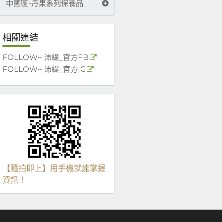
中國區-丹果系列保養品
相關連結
FOLLOW~ 沛緹_官方FB
FOLLOW~ 沛緹_官方IG
【隨拍即上】用手機就能掌握
資訊！