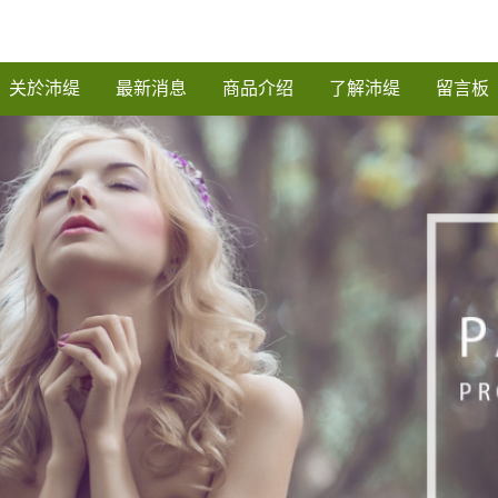
关於沛缇
最新消息
商品介绍
了解沛缇
留言板