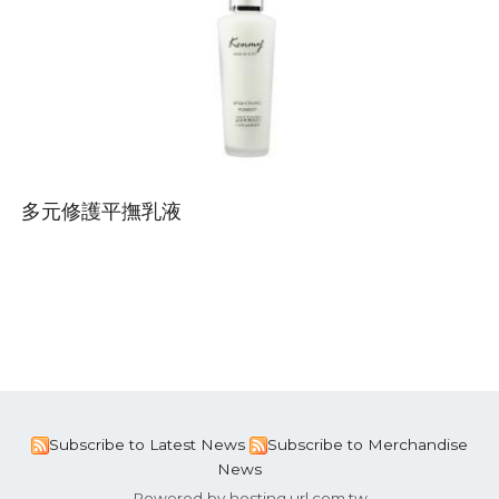
多元修護平撫乳液
Subscribe to Latest News
Subscribe to Merchandise
News
Powered by hosting.url.com.tw