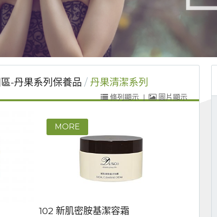
區-丹果系列保養品
丹果清潔系列
條列顯示
|
圖片顯示
102 新肌密胺基潔容霜