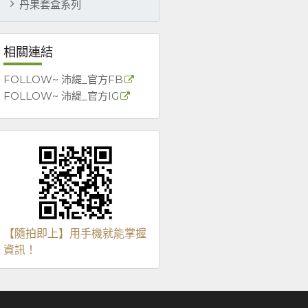
丹果套盒系列
相關連結
FOLLOW~ 沛緹_官方FB
FOLLOW~ 沛緹_官方IG
【隨拍即上】用手機就能掌握
資訊！