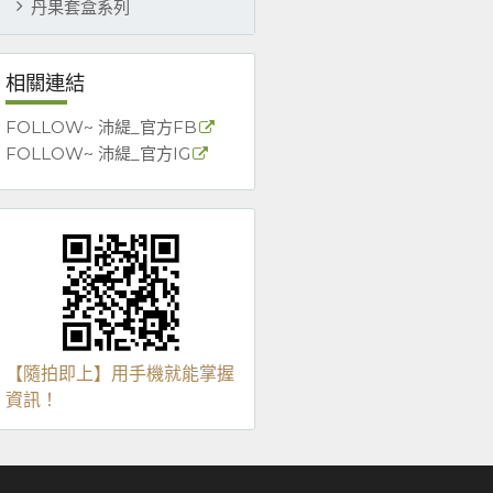
丹果套盒系列
相關連結
FOLLOW~ 沛緹_官方FB
FOLLOW~ 沛緹_官方IG
【隨拍即上】用手機就能掌握
資訊！