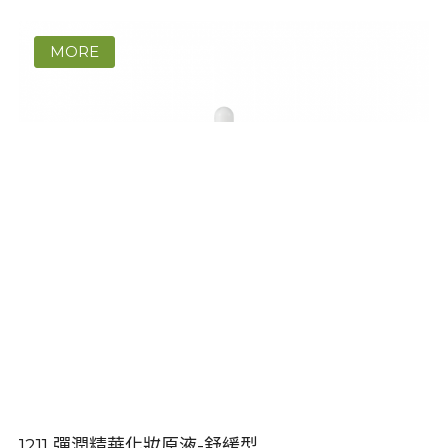
1211 彈潤精華化妝原液-舒緩型