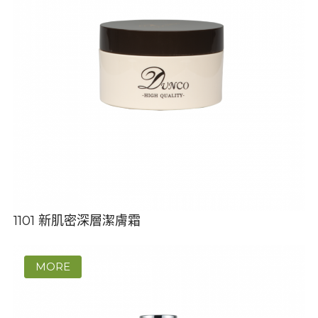
1101 新肌密深層潔膚霜