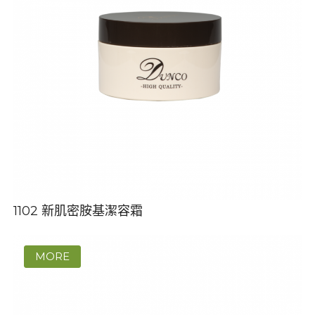
1102 新肌密胺基潔容霜