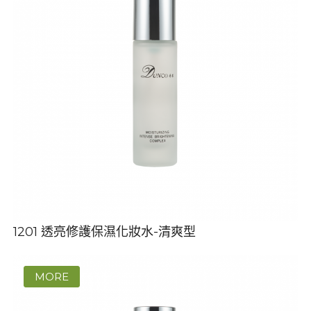
1201 透亮修護保濕化妝水-清爽型