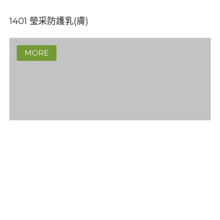
1401 瑩采防護乳(膚)
蟬翼提拉面膜
訂閱最新消息
訂閱商品訊息
Powered by hosting.url.com.tw