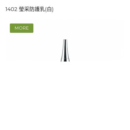
1402 瑩采防護乳(白)