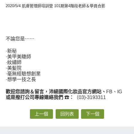
2020/5/4 肌膚管理師培訓營 101期第4階段老師＆學員合影
不論您是⋯
⋯
·新秘
·美甲美睫師
·紋繡師
·美髪院
·毫無經驗想創業
·
想學一技之長
歡迎您諮詢＆留言，
沛緹國際化妝品官方網站、
FB、IG
或是撥打公司
專線連絡我們
☎：
（03)-3193311
上一個
回列表
下一個